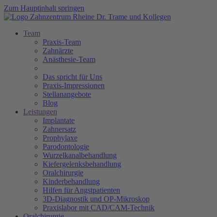
Zum Hauptinhalt springen
Team
Praxis-Team
Zahnärzte
Anästhesie-Team
Das spricht für Uns
Praxis-Impressionen
Stellanangebote
Blog
Leistungen
Implantate
Zahnersatz
Prophylaxe
Parodontologie
Wurzelkanalbehandlung
Kiefergelenksbehandlung
Oralchirurgie
Kinderbehandlung
Hilfen für Angstpatienten
3D-Diagnostik und OP-Mikroskop
Praxislabor mit CAD/CAM-Technik
Oralchirurgie