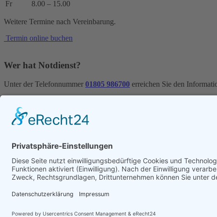
Fr
8.00 – 15.00
Weitere Termine nach Vereinbarung.
Termin online buchen
Wer hat Notdienst?
Unter der Telefonnummer
01805 986700
erreichen Sie den Informati
WaizmannTabelle
Die leistungsstärksten Zahnzusatzversicherungen vergleichen:
für Erwachsene
für Kinder
Jameda Zahnarzt Trame
Jameda Dr. Wegenast
Jameda Zahnärztin Weßels
Facebook
Instagram
YouTube
TikTok
© Copyright
2026 Zahnzentrum Rheine – Dr. Trame und Kollegen · A