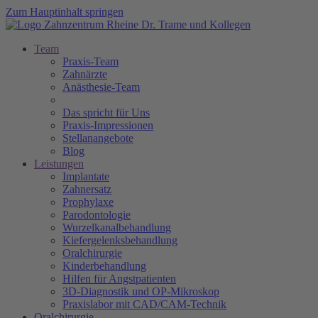
Zum Hauptinhalt springen
Team
Praxis-Team
Zahnärzte
Anästhesie-Team
Das spricht für Uns
Praxis-Impressionen
Stellanangebote
Blog
Leistungen
Implantate
Zahnersatz
Prophylaxe
Parodontologie
Wurzelkanalbehandlung
Kiefergelenksbehandlung
Oralchirurgie
Kinderbehandlung
Hilfen für Angstpatienten
3D-Diagnostik und OP-Mikroskop
Praxislabor mit CAD/CAM-Technik
Oralchirurgie