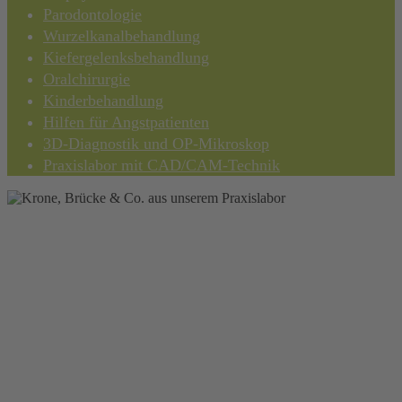
Parodontologie
Wurzelkanalbehandlung
Kiefergelenksbehandlung
Oralchirurgie
Kinderbehandlung
Hilfen für Angstpatienten
3D-Diagnostik und OP-Mikroskop
Praxislabor mit CAD/CAM-Technik