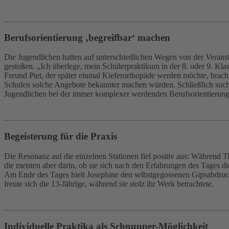
Berufsorientierung ‚begreifbar‘ machen
Die Jugendlichen hatten auf unterschiedlichen Wegen von der Veranst
gestoßen. „Ich überlege, mein Schülerpraktikum in der 8. oder 9. Kl
Freund Piet, der später einmal Kieferorthopäde werden möchte, brach
Schulen solche Angebote bekannter machen würden. Schließlich suchen 
Jugendlichen bei der immer komplexer werdenden Berufsorientierung
Begeisterung für die Praxis
Die Resonanz auf die einzelnen Stationen fiel positiv aus: Während 
die meisten aber darin, ob sie sich nach den Erfahrungen des Tages di
Am Ende des Tages hielt Josephine den selbstgegossenen Gipsabdruck 
freute sich die 13-Jährige, während sie stolz ihr Werk betrachtete.
Individuelle Praktika als Schnupper-Möglichkeit