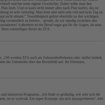
viduell und hat seine eigene Geschichte. Daher sollte man den
Plan läuft. Und es kann nicht immer alles nach Plan laufen, das ist
ng ist sehr vielseitig: Man lernt und sieht sehr viel und kein Tag ist
aupt nicht stimmt.“ Teamfähigkeit gehört ebenfalls zu den wichtigen
tig verständlich zu briefen – gerade, da wir ständig zwischen den
zusammen! Außerdem ist der Beruf sogar gut für die Augen, da man
 ihren zukünftigen Beruf als ZFA.
 „Oft werden ZFA auch als Zahnarzthelferinnen oder -helfer betitelt,
lärte die Zahnärztin über das Berufsbild auf. Ihr Ehemann,
und intensiven Programm. „Ich finde es großartig, wie sehr sich die
n, ist so wertvoll. Ein super Konzept, um sich auszuprobieren“, lobt