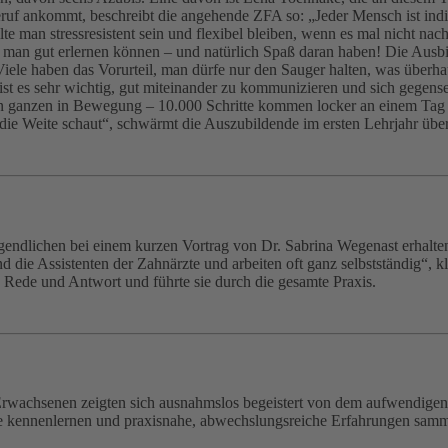
eruf ankommt, beschreibt die angehende ZFA so: „Jeder Mensch ist indi
man stressresistent sein und flexibel bleiben, wenn es mal nicht nach 
 man gut erlernen können – und natürlich Spaß daran haben! Die Ausbildu
. Viele haben das Vorurteil, man dürfe nur den Sauger halten, was überh
t es sehr wichtig, gut miteinander zu kommunizieren und sich gegensei
n ganzen in Bewegung – 10.000 Schritte kommen locker an einem Tag 
die Weite schaut“, schwärmt die Auszubildende im ersten Lehrjahr über
endlichen bei einem kurzen Vortrag von Dr. Sabrina Wegenast erhalten:
nd die Assistenten der Zahnärzte und arbeiten oft ganz selbstständig“, k
 Rede und Antwort und führte sie durch die gesamte Praxis.
 Erwachsenen zeigten sich ausnahmslos begeistert von dem aufwendigen 
fe kennenlernen und praxisnahe, abwechslungsreiche Erfahrungen sammel