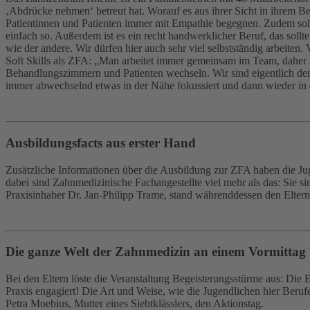
‚Abdrücke nehmen‘ betreut hat. Worauf es aus ihrer Sicht in ihrem B
Patientinnen und Patienten immer mit Empathie begegnen. Zudem sollte 
einfach so. Außerdem ist es ein recht handwerklicher Beruf, das sollte
wie der andere. Wir dürfen hier auch sehr viel selbstständig arbeiten
Soft Skills als ZFA: „Man arbeitet immer gemeinsam im Team, daher is
Behandlungszimmern und Patienten wechseln. Wir sind eigentlich de
immer abwechselnd etwas in der Nähe fokussiert und dann wieder in 
Ausbildungsfacts aus erster Hand
Zusätzliche Informationen über die Ausbildung zur ZFA haben die Jug
dabei sind Zahnmedizinische Fachangestellte viel mehr als das: Sie si
Praxisinhaber Dr. Jan-Philipp Trame, stand währenddessen den Eltern
Die ganze Welt der Zahnmedizin an einem Vormittag
Bei den Eltern löste die Veranstaltung Begeisterungsstürme aus: Die
Praxis engagiert! Die Art und Weise, wie die Jugendlichen hier Beru
Petra Moebius, Mutter eines Siebtklässlers, den Aktionstag.