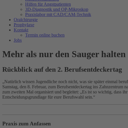
Hilfen für Angstpatienten
3D-Diagnostik und OP-Mikroskop
Praxislabor mit CAD/CAM-Technik
Oralchirurgie
Prophylaxe
Kontakt
Termin online buchen
Jobs
Mehr als nur den Sauger halten
Rückblick auf den 2. Berufs­entdeckertag
„Natürlich wissen Jugendliche noch nicht, was sie später einmal ber
Samstag, den 8. Februar, zum Berufsentdeckertag ins Zahnzentrum 
zum zweiten Mal organisiert und begleitet: „Es ist so wichtig, dass 
Entscheidungsgrundlage für eure Berufswahl sein.“
Praxis zum Anfassen