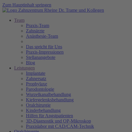
Zum Hauptinhalt springen
Team
Praxis-Team
Zahnärzte
Anästhesie-Team
Das spricht für Uns
Praxis-Impressionen
Stellanangebote
Blog
Leistungen
Implantate
Zahnersatz
Prophylaxe
Parodontologie
Wurzelkanalbehandlung
Kiefergelenksbehandlung
Oralchirurgie
Kinderbehandlung
Hilfen für Angstpatienten
3D-Diagnostik und OP-Mikroskop
Praxislabor mit CAD/CAM-Technik
Oralchirurgie