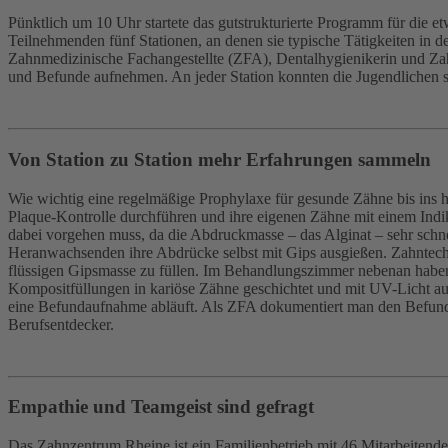
Pünktlich um 10 Uhr startete das gutstrukturierte Programm für die e
Teilnehmenden fünf Stationen, an denen sie typische Tätigkeiten in 
Zahnmedizinische Fachangestellte (ZFA), Dentalhygienikerin und Za
und Befunde aufnehmen. An jeder Station konnten die Jugendlichen s
Von Station zu Station mehr Erfahrungen sammeln
Wie wichtig eine regelmäßige Prophylaxe für gesunde Zähne bis ins hoh
Plaque-Kontrolle durchführen und ihre eigenen Zähne mit einem Ind
dabei vorgehen muss, da die Abdruckmasse – das Alginat – sehr schnel
Heranwachsenden ihre Abdrücke selbst mit Gips ausgießen. Zahntechn
flüssigen Gipsmasse zu füllen. Im Behandlungszimmer nebenan haben
Kompositfüllungen in kariöse Zähne geschichtet und mit UV-Licht aus
eine Befundaufnahme abläuft. Als ZFA dokumentiert man den Befund 
Berufsentdecker.
Empathie und Teamgeist sind gefragt
Das Zahnzentrum Rheine ist ein Familienbetrieb mit 46 Mitarbeitende