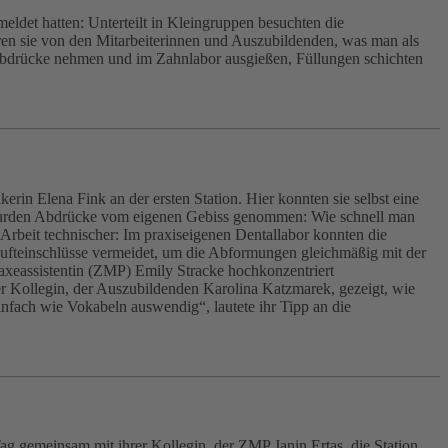
eldet hatten: Unterteilt in Kleingruppen besuchten die
hren sie von den Mitarbeiterinnen und Auszubildenden, was man als
 Abdrücke nehmen und im Zahnlabor ausgießen, Füllungen schichten
rin Elena Fink an der ersten Station. Hier konnten sie selbst eine
n wurden Abdrücke vom eigenen Gebiss genommen: Wie schnell man
 Arbeit technischer: Im praxiseigenen Dentallabor konnten die
Lufteinschlüsse vermeidet, um die Abformungen gleichmäßig mit der
axeassistentin (ZMP) Emily Stracke hochkonzentriert
er Kollegin, der Auszubildenden Karolina Katzmarek, gezeigt, wie
fach wie Vokabeln auswendig“, lautete ihr Tipp an die
ag gemeinsam mit ihrer Kollegin, der ZMP Janin Ertas, die Station