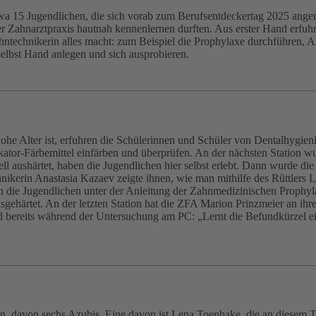
twa 15 Jugendlichen, die sich vorab zum Berufsentdeckertag 2025 angem
der Zahnarztpraxis hautnah kennenlernen durften. Aus erster Hand erfu
hntechnikerin alles macht: zum Beispiel die Prophylaxe durchführen,
elbst Hand anlegen und sich ausprobieren.
e Alter ist, erfuhren die Schülerinnen und Schüler von Dentalhygienike
ikator-Färbemittel einfärben und überprüfen. An der nächsten Statio
l aushärtet, haben die Jugendlichen hier selbst erlebt. Dann wurde die
ikerin Anastasia Kazaev zeigte ihnen, wie man mithilfe des Rüttlers 
 die Jugendlichen unter der Anleitung der Zahnmedizinischen Prophyl
gehärtet. An der letzten Station hat die ZFA Marion Prinzmeier an ihr
bereits während der Untersuchung am PC: „Lernt die Befundkürzel ein
n, davon sechs Azubis. Eine davon ist Lena Toenhake, die an diesem T