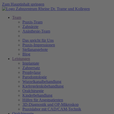
Zum Hauptinhalt springen
Team
Praxis-Team
Zahnärzte
Anästhesie-Team
Das spricht für Uns
Praxis-Impressionen
Stellanangebote
Blog
Leistungen
Implantate
Zahnersatz
Prophylaxe
Parodontologie
Wurzelkanalbehandlung
Kiefergelenksbehandlung
Oralchirurgie
Kinderbehandlung
Hilfen für Angstpatienten
3D-Diagnostik und OP-Mikroskop
Praxislabor mit CAD/CAM-Technik
Oralchirurgie