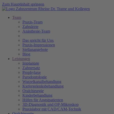
Zum Hauptinhalt springen
Team
Praxis-Team
Zahnärzte
Anästhesie-Team
Das spricht für Uns
Praxis-Impressionen
Stellanangebote
Blog
Leistungen
Implantate
Zahnersatz
Prophylaxe
Parodontologie
Wurzelkanalbehandlung
Kiefergelenksbehandlung
Oralchirurgie
Kinderbehandlung
Hilfen für Angstpatienten
3D-Diagnostik und OP-Mikroskop
Praxislabor mit CAD/CAM-Technik
Oralchirurgie