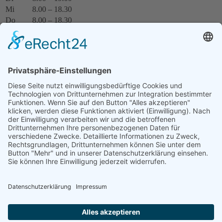
Mi
8.00 – 18.30
Do
8.00 – 18.30
Fr
8.00 – 15.00
Weitere Termine nach Vereinbarung.
Termin online buchen
Wer hat Notdienst?
Unter der Telefonnummer
01805 986700
erreichen Sie den
Informationsdienst.
WaizmannTabelle
Die leistungsstärksten Zahnzusatzversicherungen vergleichen:
für Erwachsene
für Kinder
Jameda Zahnarzt Trame
Jameda Dr. Wegenast
Jameda Zahnärztin Weßels
Facebook