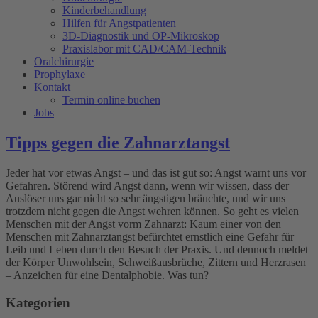
Kinderbehandlung
Hilfen für Angstpatienten
3D-Diagnostik und OP-Mikroskop
Praxislabor mit CAD/CAM-Technik
Oralchirurgie
Prophylaxe
Kontakt
Termin online buchen
Jobs
Tipps gegen die Zahnarztangst
Jeder hat vor etwas Angst – und das ist gut so: Angst warnt uns vor
Gefahren. Störend wird Angst dann, wenn wir wissen, dass der
Auslöser uns gar nicht so sehr ängstigen bräuchte, und wir uns
trotzdem nicht gegen die Angst wehren können. So geht es vielen
Menschen mit der Angst vorm Zahnarzt: Kaum einer von den
Menschen mit Zahnarztangst befürchtet ernstlich eine Gefahr für
Leib und Leben durch den Besuch der Praxis. Und dennoch meldet
der Körper Unwohlsein, Schweißausbrüche, Zittern und Herzrasen
– Anzeichen für eine Dentalphobie. Was tun?
Kategorien