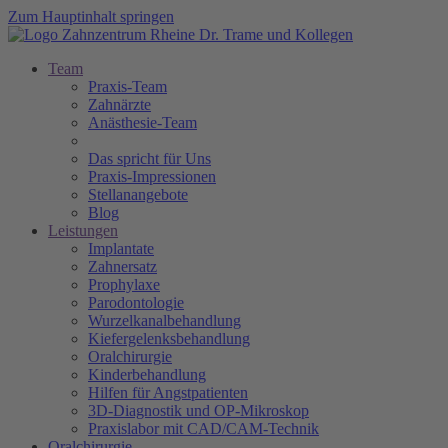
Zum Hauptinhalt springen
Team
Praxis-Team
Zahnärzte
Anästhesie-Team
Das spricht für Uns
Praxis-Impressionen
Stellanangebote
Blog
Leistungen
Implantate
Zahnersatz
Prophylaxe
Parodontologie
Wurzelkanalbehandlung
Kiefergelenksbehandlung
Oralchirurgie
Kinderbehandlung
Hilfen für Angstpatienten
3D-Diagnostik und OP-Mikroskop
Praxislabor mit CAD/CAM-Technik
Oralchirurgie