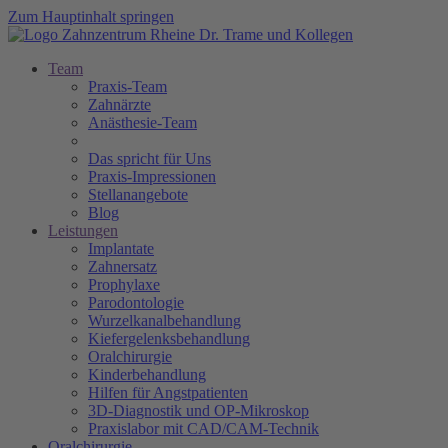
Zum Hauptinhalt springen
Team
Praxis-Team
Zahnärzte
Anästhesie-Team
Das spricht für Uns
Praxis-Impressionen
Stellanangebote
Blog
Leistungen
Implantate
Zahnersatz
Prophylaxe
Parodontologie
Wurzelkanalbehandlung
Kiefergelenksbehandlung
Oralchirurgie
Kinderbehandlung
Hilfen für Angstpatienten
3D-Diagnostik und OP-Mikroskop
Praxislabor mit CAD/CAM-Technik
Oralchirurgie