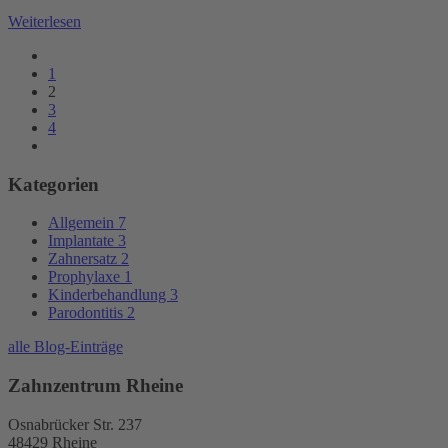
Weiterlesen
1
2
3
4
Kategorien
Allgemein
7
Implantate
3
Zahnersatz
2
Prophylaxe
1
Kinderbehandlung
3
Parodontitis
2
alle Blog-Einträge
Zahnzentrum Rheine
Osnabrücker Str. 237
48429 Rheine