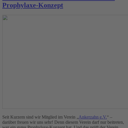
Prophylaxe-Konzept
Seit Kurzem sind wir Mitglied im Verein „
Ankerzahn e.V.
“ –
darüber freuen wir uns sehr! Denn diesem Verein darf nur beitreten,
wer ein gutes Prophylaxe-Konzept hat. Und das prüft der Verein